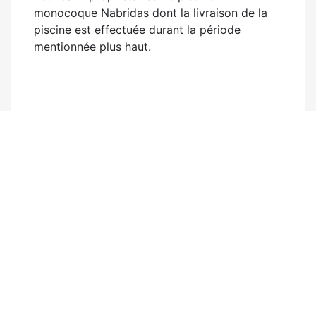
monocoque Nabridas dont la livraison de la
piscine est effectuée durant la période
mentionnée plus haut.
Validité
La carte privilège est active dès sa
réception et les avantages sont immédiats.
Ce programme a une durée de validité de
douze (12) mois à compter de la date de